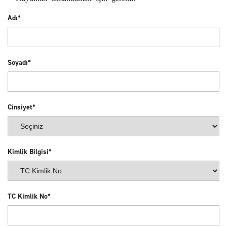
Adı*
Soyadı*
Cinsiyet*
Kimlik Bilgisi*
TC Kimlik No*