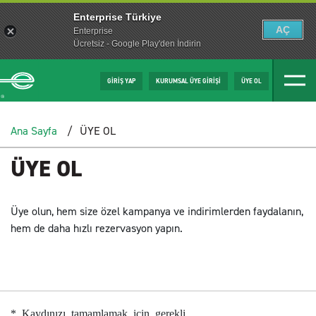
Enterprise Türkiye
AÇ
Enterprise
Ücretsiz - Google Play'den İndirin
GİRİŞ YAP
KURUMSAL ÜYE GİRİŞİ
ÜYE OL
Ana Sayfa
ÜYE OL
ÜYE OL
Üye olun, hem size özel kampanya ve indirimlerden faydalanın,
hem de daha hızlı rezervasyon yapın.
* Kaydınızı tamamlamak için gerekli.