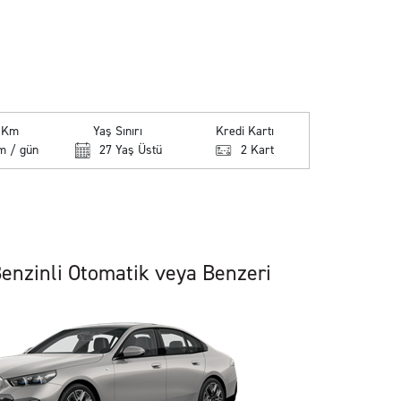
k Km
Yaş Sınırı
Kredi Kartı
m / gün
27 Yaş Üstü
2 Kart
enzinli Otomatik veya Benzeri