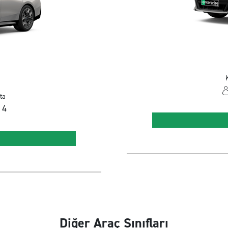
K
ta
4
Diğer Araç Sınıfları