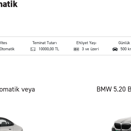
matik
Vites
Teminat Tutarı
Ehliyet Yaşı
Günlü
Otomatik
10000,00 TL
3 ve üzeri
500 k
tomatik veya
BMW 5.20 B