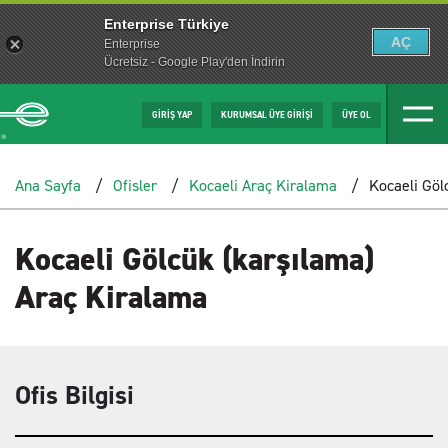
Enterprise Türkiye
AÇ
Enterprise
Ücretsiz - Google Play'den İndirin
GİRİŞ YAP
KURUMSAL ÜYE GİRİŞİ
ÜYE OL
Ana Sayfa
Ofisler
Kocaeli Araç Kiralama
Kocaeli Göl
Kocaeli Gölcük (karşılama)
Araç Kiralama
Ofis Bilgisi