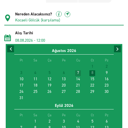
Nereden Alacaksınız?
Alış Tarihi
08.08.2026
-
12:00
Ağustos
2026
İade Tarihi
10.08.2026
-
12:00
Pt
Sa
Ça
Pe
Cu
Ct
Pz
1
2
3
4
5
6
7
8
9
Sürücü Yaşı
10
11
12
13
14
15
16
17
18
19
20
21
22
23
24
25
26
27
28
29
30
31
Farklı yerde bırakmak istiyorum
Eylül
2026
Promosyon kodu kullan
Pt
Sa
Ça
Pe
Cu
Ct
Pz
1
2
3
4
5
6
7
8
9
10
11
12
13