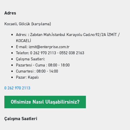
Adres
Kocaeli, Gölcük (karşılama)
Adres:
:
Zabıtan Mah.İstanbul Karayolu Cad.no:92/2A İZMİT /
KOCAELİ
E-mail: izmit@enterprise.com.tr
Telefon: 0 262 970 2113 - 0552 038 2163
Çalışma Saatleri:
Pazartesi - Cuma : 08:00 - 18:00
Cumartesi : 08:00 - 14:00
Pazar: Kapalı
0 262 970 2113
Ofisimize Nasıl Ulaşabilirsiniz?
Çalışma Saatleri