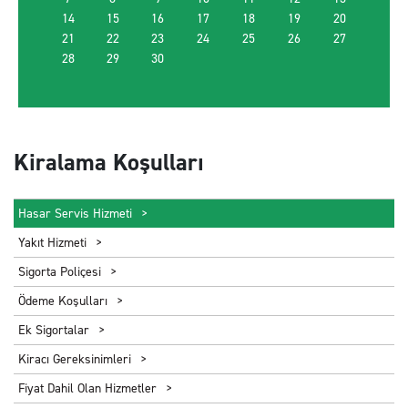
14
15
EN UYGUN ARACI BUL
16
17
18
19
20
21
22
23
24
25
26
27
28
29
30
Kiralama Koşulları
Hasar Servis Hizmeti
Yakıt Hizmeti
Sigorta Poliçesi
Ödeme Koşulları
Ek Sigortalar
Kiracı Gereksinimleri
Fiyat Dahil Olan Hizmetler