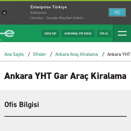
Enterprise Türkiye
AÇ
Enterprise
Ücretsiz - Google Play'den İndirin
GİRİŞ YAP
KURUMSAL ÜYE GİRİŞİ
ÜYE OL
Ana Sayfa
Ofisler
Ankara Araç Kiralama
Ankara YHT 
Ankara YHT Gar Araç Kiralama
Ofis Bilgisi