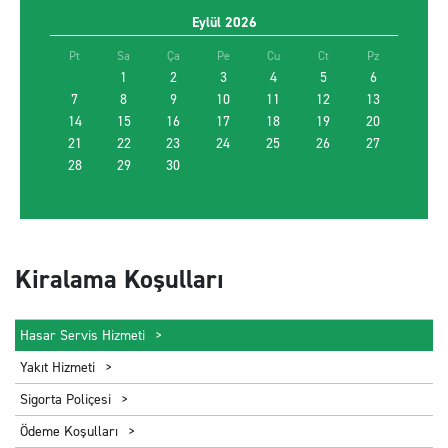
Eylül
2026
Promosyon kodu kullan
Pt
Sa
Ça
Pe
Cu
Ct
Pz
1
2
3
4
5
6
7
8
9
10
11
12
13
14
15
EN UYGUN ARACI BUL
16
17
18
19
20
21
22
23
24
25
26
27
28
29
30
Kiralama Koşulları
Hasar Servis Hizmeti
Yakıt Hizmeti
Sigorta Poliçesi
Ödeme Koşulları