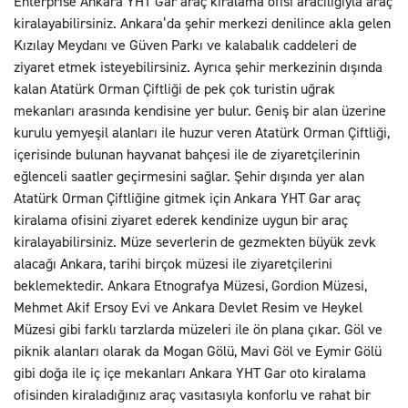
Enterprise Ankara YHT Gar araç kiralama ofisi aracılığıyla araç
kiralayabilirsiniz. Ankara’da şehir merkezi denilince akla gelen
Kızılay Meydanı ve Güven Parkı ve kalabalık caddeleri de
ziyaret etmek isteyebilirsiniz. Ayrıca şehir merkezinin dışında
kalan Atatürk Orman Çiftliği de pek çok turistin uğrak
mekanları arasında kendisine yer bulur. Geniş bir alan üzerine
kurulu yemyeşil alanları ile huzur veren Atatürk Orman Çiftliği,
içerisinde bulunan hayvanat bahçesi ile de ziyaretçilerinin
eğlenceli saatler geçirmesini sağlar. Şehir dışında yer alan
Atatürk Orman Çiftliğine gitmek için Ankara YHT Gar araç
kiralama ofisini ziyaret ederek kendinize uygun bir araç
kiralayabilirsiniz. Müze severlerin de gezmekten büyük zevk
alacağı Ankara, tarihi birçok müzesi ile ziyaretçilerini
beklemektedir. Ankara Etnografya Müzesi, Gordion Müzesi,
Mehmet Akif Ersoy Evi ve Ankara Devlet Resim ve Heykel
Müzesi gibi farklı tarzlarda müzeleri ile ön plana çıkar. Göl ve
piknik alanları olarak da Mogan Gölü, Mavi Göl ve Eymir Gölü
gibi doğa ile iç içe mekanları Ankara YHT Gar oto kiralama
ofisinden kiraladığınız araç vasıtasıyla konforlu ve rahat bir