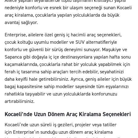
Ailece yapılan seyahatlerde toplu taşımanın kısıtlayıcı yapısı
nedeniyle konforlu ve esnek bir ulaşım seçeneği sunan Kocaeli
araç kiralama, çocuklarla yapılan yolculuklarda da büyük
avantaj sağlıyor.
Enterprise, ailelere özel geniş iç hacimli araç seçenekleri,
çocuk koltuğu uyumlu modeller ve SUV alternatifleriyle
konforlu ve güvenli bir sürüş deneyimi sunuyor. Maşukiye ve
Sapanca gibi doğayla iç içe destinasyonlara yapılan hafta sonu
kaçamaklarında, çocuklarla rahat bir yolculuk yapabilmek için
ferah iç tasarıma sahip araçları tercih edebilir, seyahatinizi
daha keyifli hale getirebilirsiniz. Ayrıca, geniş aileler için büyük
bagaj kapasitesine sahip modeller sayesinde tüm eşyalarınızı
rahatlıkla taşıyabilir ve uzun yolculuklarda konforunuzu
artırabilirsiniz.
Kocaeli’nde Uzun Dönem Araç Kiralama Seçenekleri
Kocaeli’nde uzun süreli iş gezileri, projeler veya tatiller
için Enterprise’ın sunduğu uzun dönem araç kiralama