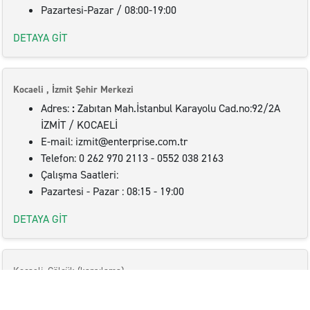
Pazartesi-Pazar / 08:00-19:00
DETAYA GİT
Kocaeli , İzmit Şehir Merkezi
Adres:
:
Zabıtan Mah.İstanbul Karayolu Cad.no:92/2A
İZMİT / KOCAELİ
E-mail: izmit@enterprise.com.tr
Telefon: 0 262 970 2113 - 0552 038 2163
Çalışma Saatleri:
Pazartesi - Pazar : 08:15 - 19:00
DETAYA GİT
Kocaeli, Gölcük (karşılama)
Adres:
:
Zabıtan Mah.İstanbul Karayolu Cad.no:92/2A
İZMİT / KOCAELİ