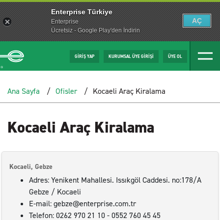
Enterprise Türkiye
AÇ
Enterprise
Ücretsiz - Google Play'den İndirin
GİRİŞ YAP
KURUMSAL ÜYE GİRİŞİ
ÜYE OL
Ana Sayfa
Ofisler
Kocaeli Araç Kiralama
Kocaeli Araç Kiralama
Kocaeli, Gebze
Adres: Yenikent Mahallesi. Issıkgöl Caddesi. no:178/A
Gebze / Kocaeli
E-mail: gebze@enterprise.com.tr
Telefon: 0262 970 21 10 - 0552 760 45 45