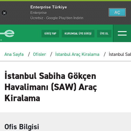
Enterprise Türkiye
AÇ
Enterprise
Ücretsiz - Google Play'den İndirin
GİRİŞ YAP
KURUMSAL ÜYE GİRİŞİ
ÜYE OL
Ana Sayfa
Ofisler
İstanbul Araç Kiralama
İstanbul S
İstanbul Sabiha Gökçen
Havalimanı (SAW) Araç
Kiralama
Ofis Bilgisi