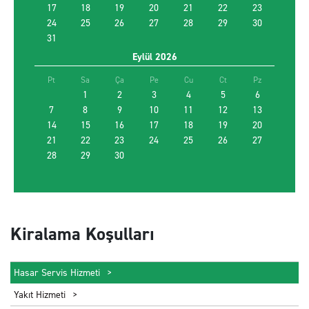
17
18
19
20
21
22
23
24
25
26
27
28
29
30
31
Farklı yerde bırakmak istiyorum
Eylül
2026
Promosyon kodu kullan
Pt
Sa
Ça
Pe
Cu
Ct
Pz
1
2
3
4
5
6
7
8
9
10
11
12
13
14
15
EN UYGUN ARACI BUL
16
17
18
19
20
21
22
23
24
25
26
27
28
29
30
Kiralama Koşulları
Hasar Servis Hizmeti
Yakıt Hizmeti