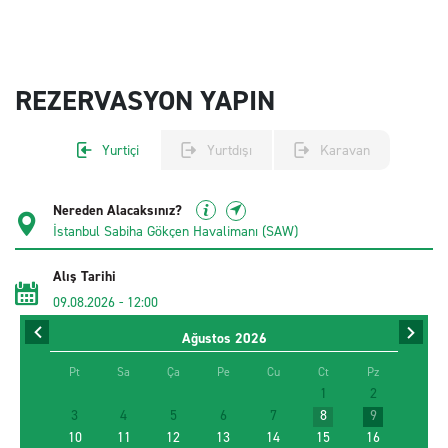
REZERVASYON YAPIN
Yurtiçi
Yurtdışı
Karavan
Nereden Alacaksınız?
Alış Tarihi
09.08.2026
-
12:00
Ağustos
2026
İade Tarihi
11.08.2026
-
12:00
Pt
Sa
Ça
Pe
Cu
Ct
Pz
1
2
3
4
5
6
7
8
9
Sürücü Yaşı
10
11
12
13
14
15
16