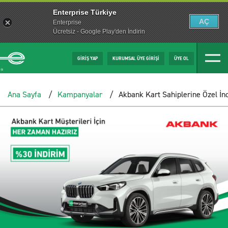
Enterprise Türkiye
AÇ
Enterprise
Ücretsiz - Google Play'den İndirin
GİRİŞ YAP
KURUMSAL ÜYE GİRİŞİ
ÜYE OL
Ana Sayfa
Kampanyalar
Akbank Kart Sahiplerine Özel İnd