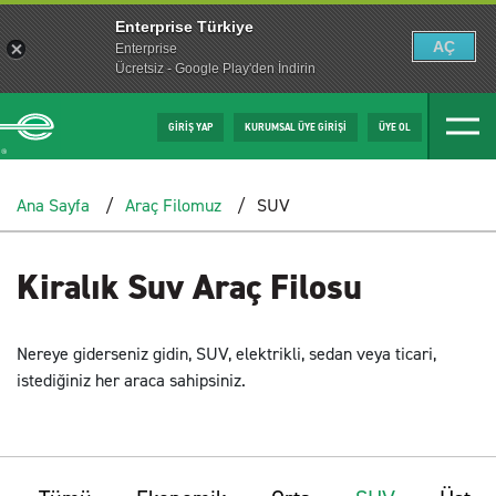
Enterprise Türkiye
AÇ
Enterprise
Ücretsiz - Google Play'den İndirin
GİRİŞ YAP
KURUMSAL ÜYE GİRİŞİ
ÜYE OL
Ana Sayfa
Araç Filomuz
SUV
Kiralık Suv Araç Filosu
Nereye giderseniz gidin, SUV, elektrikli, sedan veya ticari,
istediğiniz her araca sahipsiniz.