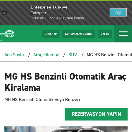
Enterprise Türkiye
AÇ
Enterprise
Ücretsiz - Google Play'den İndirin
GİRİŞ YAP
KURUMSAL ÜYE GİRİŞİ
ÜYE OL
Ana Sayfa
Araç Filomuz
SUV
MG HS Benzinli Otomat
MG HS Benzinli Otomatik Araç
Kiralama
MG HS Benzinli Otomatik veya Benzeri
REZERVASYON YAPIN