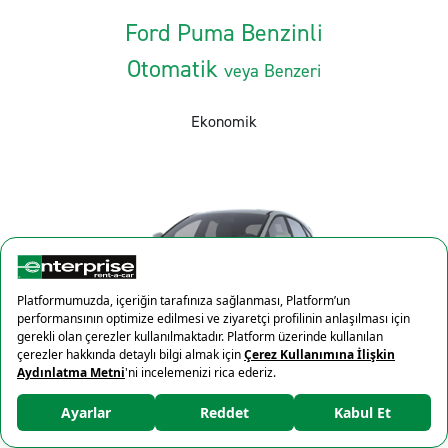
Ford Puma Benzinli
Otomatik
veya Benzeri
Ekonomik
Kişi
Çanta
Vites
5
3
Otomatik
×
%10 İndirim
DETAYLARI GÖSTER