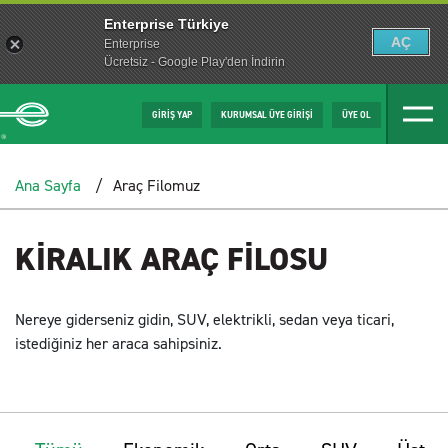
Enterprise Türkiye
AÇ
Enterprise
Ücretsiz - Google Play'den İndirin
GİRİŞ YAP
KURUMSAL ÜYE GİRİŞİ
ÜYE OL
Ana Sayfa
Araç Filomuz
KİRALIK ARAÇ FİLOSU
Nereye giderseniz gidin, SUV, elektrikli, sedan veya ticari,
istediğiniz her araca sahipsiniz.