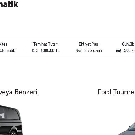
matik
Vites
Teminat Tutarı
Ehliyet Yaşı
Günlü
Otomatik
6000,00 TL
3 ve üzeri
500 k
veya Benzeri
Ford Tourne