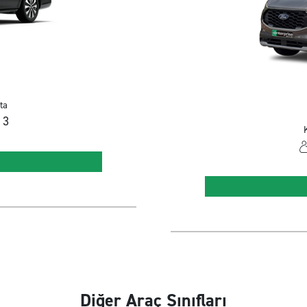
ta
3
K
Diğer Araç Sınıfları