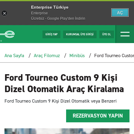
Enterprise Türkiye
AÇ
Enterprise
Ücretsiz - Google Play'den İndirin
GİRİŞ YAP
KURUMSAL ÜYE GİRİŞİ
ÜYE OL
Ana Sayfa
Araç Filomuz
Minibüs
Ford Tourneo Custom
Ford Tourneo Custom 9 Kişi
Dizel Otomatik Araç Kiralama
Ford Tourneo Custom 9 Kişi Dizel Otomatik veya Benzeri
REZERVASYON YAPIN