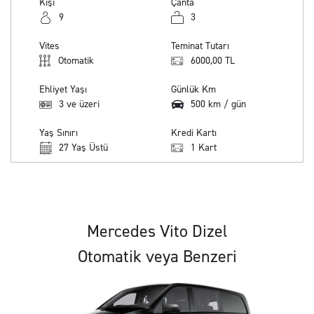
Kişi
Çanta
9
3
Vites
Teminat Tutarı
Otomatik
6000,00 TL
Ehliyet Yaşı
Günlük Km
3 ve üzeri
500 km / gün
Yaş Sınırı
Kredi Kartı
27 Yaş Üstü
1 Kart
Mercedes Vito Dizel
Otomatik veya Benzeri