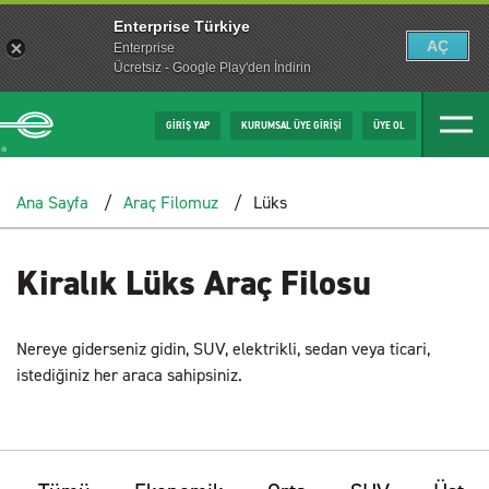
Enterprise Türkiye
AÇ
Enterprise
Ücretsiz - Google Play'den İndirin
GİRİŞ YAP
KURUMSAL ÜYE GİRİŞİ
ÜYE OL
Ana Sayfa
Araç Filomuz
Lüks
Kiralık Lüks Araç Filosu
Nereye giderseniz gidin, SUV, elektrikli, sedan veya ticari,
istediğiniz her araca sahipsiniz.