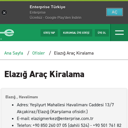
Enterprise Türkiye
AÇ
Enterprise
Ücretsiz - Google Play'den İndirin
GİRİŞ YAP
KURUMSAL ÜYE GİRİŞİ
ÜYE OL
Ana Sayfa
Ofisler
Elazığ Araç Kiralama
Elazığ Araç Kiralama
Elazığ , Havalimanı
Adres: Yeşilyurt Mahallesi Havalimanı Caddesi 13/7
Akçakiraz/Elazığ (Karşılama ofisidir.)
E-mail: elazigmerkez@enterprise.com.tr
Telefon: +90 850 260 07 05 (dahili 524) - +90 501 761 82