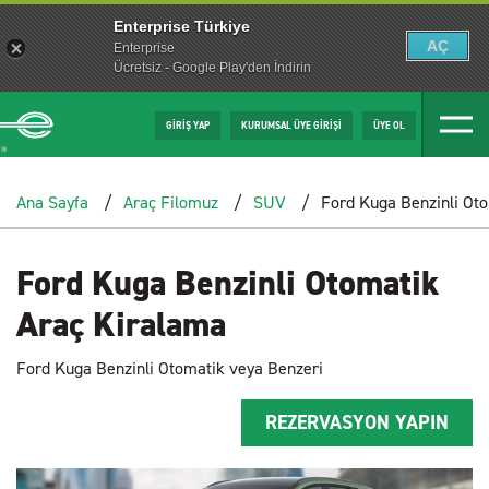
Enterprise Türkiye
AÇ
Enterprise
Ücretsiz - Google Play'den İndirin
GİRİŞ YAP
KURUMSAL ÜYE GİRİŞİ
ÜYE OL
Ana Sayfa
Araç Filomuz
SUV
Ford Kuga Benzinli Ot
Ford Kuga Benzinli Otomatik
Araç Kiralama
Ford Kuga Benzinli Otomatik veya Benzeri
REZERVASYON YAPIN