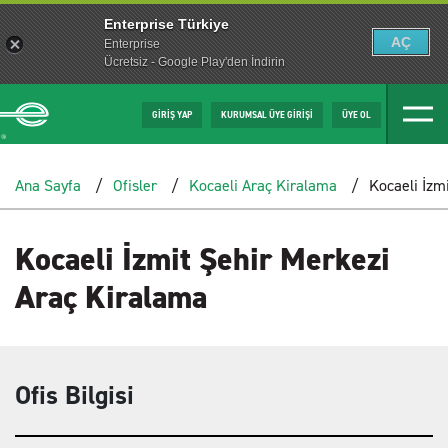
Enterprise Türkiye
AÇ
Enterprise
Ücretsiz - Google Play'den İndirin
GİRİŞ YAP
KURUMSAL ÜYE GİRİŞİ
ÜYE OL
Ana Sayfa
Ofisler
Kocaeli Araç Kiralama
Kocaeli İzm
Kocaeli İzmit Şehir Merkezi
Araç Kiralama
Ofis Bilgisi