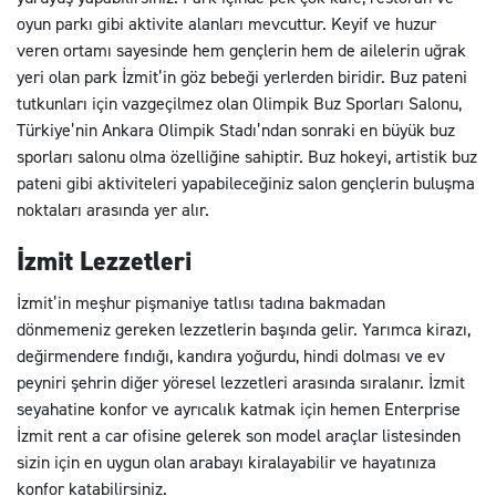
oyun parkı gibi aktivite alanları mevcuttur. Keyif ve huzur
veren ortamı sayesinde hem gençlerin hem de ailelerin uğrak
yeri olan park İzmit’in göz bebeği yerlerden biridir. Buz pateni
tutkunları için vazgeçilmez olan Olimpik Buz Sporları Salonu,
Türkiye’nin Ankara Olimpik Stadı’ndan sonraki en büyük buz
sporları salonu olma özelliğine sahiptir. Buz hokeyi, artistik buz
pateni gibi aktiviteleri yapabileceğiniz salon gençlerin buluşma
noktaları arasında yer alır.
İzmit Lezzetleri
İzmit’in meşhur pişmaniye tatlısı tadına bakmadan
dönmemeniz gereken lezzetlerin başında gelir. Yarımca kirazı,
değirmendere fındığı, kandıra yoğurdu, hindi dolması ve ev
peyniri şehrin diğer yöresel lezzetleri arasında sıralanır. İzmit
seyahatine konfor ve ayrıcalık katmak için hemen Enterprise
İzmit rent a car ofisine gelerek son model araçlar listesinden
sizin için en uygun olan arabayı kiralayabilir ve hayatınıza
konfor katabilirsiniz.