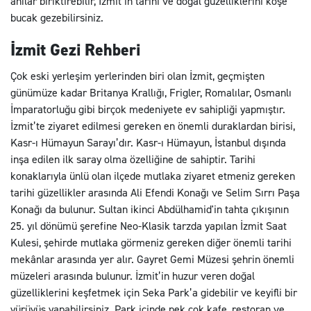
anılar biriktirebilir, İzmit’in tarihi ve doğal güzelliklerini köşe
bucak gezebilirsiniz.
İzmit Gezi Rehberi
Çok eski yerleşim yerlerinden biri olan İzmit, geçmişten
günümüze kadar Britanya Krallığı, Frigler, Romalılar, Osmanlı
İmparatorluğu gibi birçok medeniyete ev sahipliği yapmıştır.
İzmit’te ziyaret edilmesi gereken en önemli duraklardan birisi,
Kasr-ı Hümayun Sarayı’dır. Kasr-ı Hümayun, İstanbul dışında
inşa edilen ilk saray olma özelliğine de sahiptir. Tarihi
konaklarıyla ünlü olan ilçede mutlaka ziyaret etmeniz gereken
tarihi güzellikler arasında Ali Efendi Konağı ve Selim Sırrı Paşa
Konağı da bulunur. Sultan ikinci Abdülhamid'in tahta çıkışının
25. yıl dönümü şerefine Neo-Klasik tarzda yapılan İzmit Saat
Kulesi, şehirde mutlaka görmeniz gereken diğer önemli tarihi
mekânlar arasında yer alır. Gayret Gemi Müzesi şehrin önemli
müzeleri arasında bulunur. İzmit’in huzur veren doğal
güzelliklerini keşfetmek için Seka Park’a gidebilir ve keyifli bir
yürüyüş yapabilirsiniz. Park içinde pek çok kafe, restoran ve