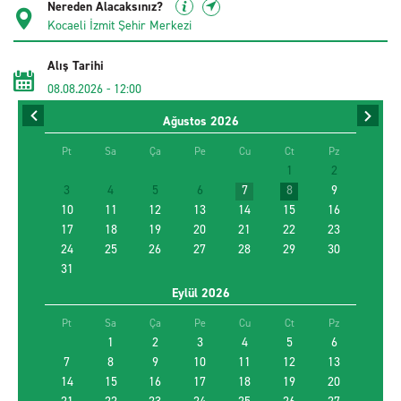
Nereden Alacaksınız?
Alış Tarihi
08.08.2026
-
12:00
Ağustos
2026
İade Tarihi
10.08.2026
-
12:00
Pt
Sa
Ça
Pe
Cu
Ct
Pz
1
2
3
4
5
6
7
8
9
Sürücü Yaşı
10
11
12
13
14
15
16
17
18
19
20
21
22
23
24
25
26
27
28
29
30
31
Farklı yerde bırakmak istiyorum
Eylül
2026
Promosyon kodu kullan
Pt
Sa
Ça
Pe
Cu
Ct
Pz
1
2
3
4
5
6
7
8
9
10
11
12
13
14
15
EN UYGUN ARACI BUL
16
17
18
19
20