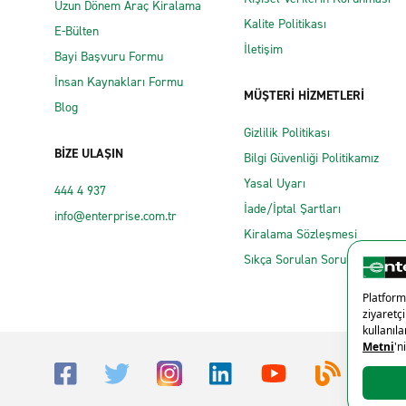
Uzun Dönem Araç Kiralama
Kalite Politikası
E-Bülten
İletişim
Bayi Başvuru Formu
İnsan Kaynakları Formu
MÜŞTERİ HİZMETLERİ
Blog
Gizlilik Politikası
BİZE ULAŞIN
Bilgi Güvenliği Politikamız
Yasal Uyarı
444 4 937
İade/İptal Şartları
info@enterprise.com.tr
Kiralama Sözleşmesi
Sıkça Sorulan Sorular