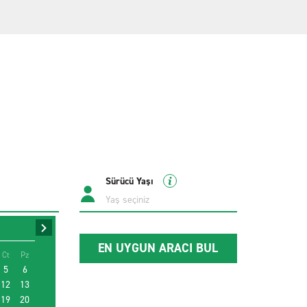
Sürücü Yaşı
EN UYGUN ARACI BUL
Ct
Pz
5
6
12
13
19
20