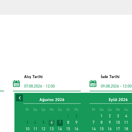
Alış Tarihi
İade Tarihi
07.08.2026
-
12:00
09.08.2026
-
12:00
Ağustos
2026
Eylül
2026
Promosyon kodu kullan
Pt
Sa
Ça
Pe
Cu
Ct
Pz
Pt
Sa
Ça
Pe
Cu
1
2
1
2
3
4
3
4
5
6
7
8
9
7
8
9
10
11
10
11
12
13
14
15
16
14
15
16
17
18