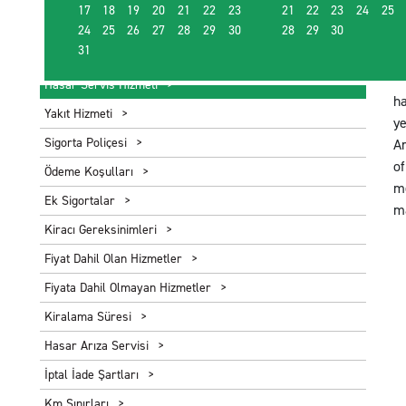
17
18
19
20
21
22
23
21
22
23
24
25
24
25
26
27
28
29
30
28
29
30
31
Ki
Hasar Servis Hizmeti
ha
Yakıt Hizmeti
ye
Sigorta Poliçesi
Ar
of
Ödeme Koşulları
m
Ek Sigortalar
ma
Kiracı Gereksinimleri
Fiyat Dahil Olan Hizmetler
Fiyata Dahil Olmayan Hizmetler
Kiralama Süresi
Hasar Arıza Servisi
İptal İade Şartları
Km Sınırları