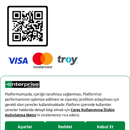
Gizlilik Politikası
Çerez politikası
×
© 2022 Yes Oto Kiralama ve Turizm Yatırımları A.Ş.
%10 İndirim