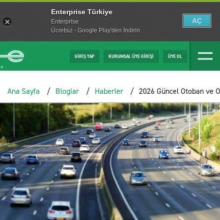
Enterprise Türkiye
AÇ
Enterprise
Ücretsiz - Google Play'den İndirin
GİRİŞ YAP
KURUMSAL ÜYE GİRİŞİ
ÜYE OL
Ana Sayfa
Bloglar
Haberler
2026 Güncel Otoban ve Ot