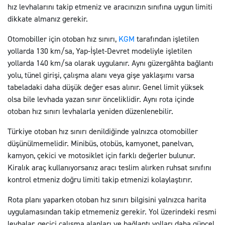
hız levhalarını takip etmeniz ve aracınızın sınıfına uygun limiti
dikkate almanız gerekir.
Otomobiller için otoban hız sınırı,
KGM
tarafından işletilen
yollarda 130 km/sa, Yap-İşlet-Devret modeliyle işletilen
yollarda 140 km/sa olarak uygulanır. Aynı güzergâhta bağlantı
yolu, tünel girişi, çalışma alanı veya gişe yaklaşımı varsa
tabeladaki daha düşük değer esas alınır. Genel limit yüksek
olsa bile levhada yazan sınır önceliklidir. Aynı rota içinde
otoban hız sınırı levhalarla yeniden düzenlenebilir.
Türkiye otoban hız sınırı denildiğinde yalnızca otomobiller
düşünülmemelidir. Minibüs, otobüs, kamyonet, panelvan,
kamyon, çekici ve motosiklet için farklı değerler bulunur.
Kiralık araç kullanıyorsanız aracı teslim alırken ruhsat sınıfını
kontrol etmeniz doğru limiti takip etmenizi kolaylaştırır.
Rota planı yaparken otoban hız sınırı bilgisini yalnızca harita
uygulamasından takip etmemeniz gerekir. Yol üzerindeki resmi
levhalar, geçici çalışma alanları ve bağlantı yolları daha güncel