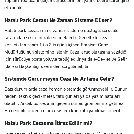
Toplam 100 puanı geçen sürücülerin ehliyetine belirli süreliğine
el konulur.
Hatalı Park Cezası Ne Zaman Sisteme Düşer?
Hatalı park cezasının ne zaman sisteme düştüğü, sürücüler
tarafından sıkça merak edilmektedir. Genellikle ceza
kesildikten sonra 1 ila 3 iş günü içinde Emniyet Genel
Müdürlüğü’nün sistemine işlenir. Ceza, araç plakasına yazıldığı
için sürücüye posta yoluyla tebliğ edilir ya da e-Devlet ve Gelir
İdaresi Başkanlığı üzerinden sorgulanabilir.
Sistemde Görünmeyen Ceza Ne Anlama Gelir?
Bazı durumlarda ceza hemen sistemde görünmeyebilir. Bunun
nedeni teknik gecikmeler, tatil günleri ya da yazım hataları
olabilir. Ancak bu, cezanın geçerli olmadığı anlamına gelmez.
Bu nedenle düzenli olarak sistem kontrolü yapılması önerilir.
Hatalı Park Cezasına İtiraz Edilir mi?
Eğer cezanın haksız olduğunu düşünüyorsanız, 15 gün içinde