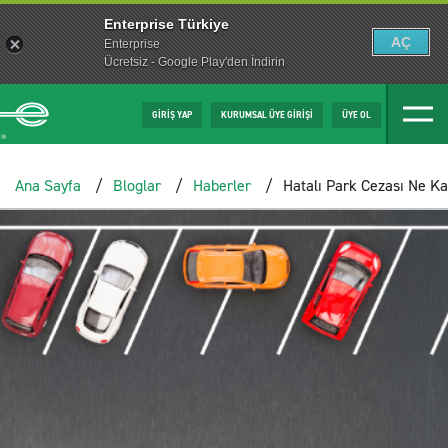
Enterprise Türkiye
AÇ
Enterprise
Ücretsiz - Google Play'den İndirin
GİRİŞ YAP
KURUMSAL ÜYE GİRİŞİ
ÜYE OL
Ana Sayfa
Bloglar
Haberler
Hatalı Park Cezası Ne K