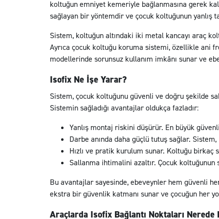
koltuğun emniyet kemeriyle bağlanmasına gerek kalm
sağlayan bir yöntemdir ve çocuk koltuğunun yanlış ta
Sistem, koltuğun altındaki iki metal kancayı araç kol
Ayrıca çocuk koltuğu koruma sistemi, özellikle ani f
modellerinde sorunsuz kullanım imkânı sunar ve ebev
Isofix Ne İşe Yarar?
Sistem, çocuk koltuğunu güvenli ve doğru şekilde sab
Sistemin sağladığı avantajlar oldukça fazladır:
Yanlış montaj riskini düşürür. En büyük güvenl
Darbe anında daha güçlü tutuş sağlar. Sistem,
Hızlı ve pratik kurulum sunar. Koltuğu birkaç s
Sallanma ihtimalini azaltır. Çocuk koltuğunun 
Bu avantajlar sayesinde, ebeveynler hem güvenli hem 
ekstra bir güvenlik katmanı sunar ve çocuğun her yo
Araçlarda Isofix Bağlantı Noktaları Nerede