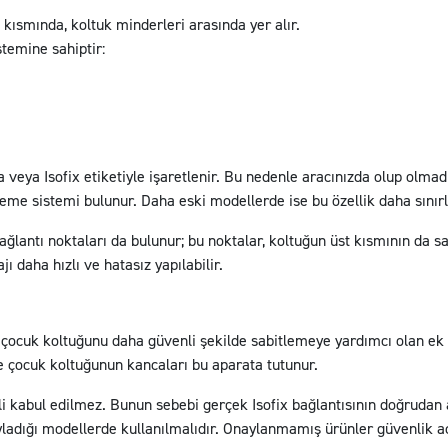
t kısmında, koltuk minderleri arasında yer alır.
temine sahiptir:
a veya Isofix etiketiyle işaretlenir. Bu nedenle aracınızda olup olmad
e sistemi bulunur. Daha eski modellerde ise bu özellik daha sınırlı 
bağlantı noktaları da bulunur; bu noktalar, koltuğun üst kısmının da 
 daha hızlı ve hatasız yapılabilir.
 çocuk koltuğunu daha güvenli şekilde sabitlemeye yardımcı olan ek b
ece çocuk koltuğunun kancaları bu aparata tutunur.
li kabul edilmez. Bunun sebebi gerçek Isofix bağlantısının doğrudan
yladığı modellerde kullanılmalıdır. Onaylanmamış ürünler güvenlik aç