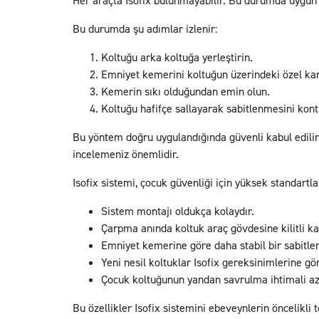
Her araçta Isofix bulunmayabilir. Bu durumda uygun
Bu durumda şu adımlar izlenir:
Koltuğu arka koltuğa yerleştirin.
Emniyet kemerini koltuğun üzerindeki özel kan
Kemerin sıkı olduğundan emin olun.
Koltuğu hafifçe sallayarak sabitlenmesini kont
Bu yöntem doğru uygulandığında güvenli kabul edilir.
incelemeniz önemlidir.
Isofix sistemi, çocuk güvenliği için yüksek standartla
Sistem montajı oldukça kolaydır.
Çarpma anında koltuk araç gövdesine kilitli kal
Emniyet kemerine göre daha stabil bir sabitle
Yeni nesil koltuklar Isofix gereksinimlerine göre
Çocuk koltuğunun yandan savrulma ihtimali aza
Bu özellikler Isofix sistemini ebeveynlerin öncelikli t