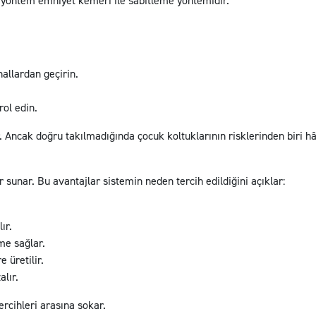
 yöntem emniyet kemeri ile sabitleme yöntemidir.
allardan geçirin.
rol edin.
 Ancak doğru takılmadığında çocuk koltuklarının risklerinden biri hâ
r sunar. Bu avantajlar sistemin neden tercih edildiğini açıklar:
ır.
me sağlar.
 üretilir.
lır.
ercihleri arasına sokar.