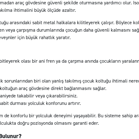
adan araç gövdesine güvenli şekilde oturmasına yardımcı olur. Isofi
kılma ihtimalini büyük ölçüde azaltır.
tuğu arasındaki sabit metal halkalara kilitleyerek çalışır. Böylece k
ren veya çarpışma durumlarında çocuğun daha güvenli kalmasını sağla
eynler için büyük rahatlık yaratır.
itleyerek olası bir ani fren ya da çarpma anında çocukların yaralanm
ik sorunlarından biri olan yanlış takılmış çocuk koltuğu ihtimali ner
 koltuğun araç gövdesine direkt bağlanmasını sağlar.
aniyede takabilir veya çıkarabilirsiniz.
sabit durması yolculuk konforunu artırır.
de konforlu bir yolculuk deneyimi yaşayabilir. Bu sisteme sahip araçl
lculukta doğru pozisyonda olmasını garanti eder.
 Bulunur?