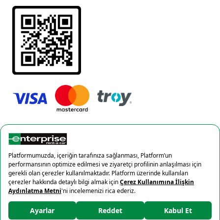
Gizlilik Politikası
Çerez politikası
×
© 2022 Yes Oto Kiralama ve Turizm Yatırımları A.Ş.
%10 İndirim