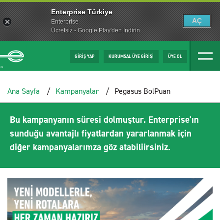
Enterprise Türkiye
AÇ
Enterprise
Ücretsiz - Google Play'den İndirin
GİRİŞ YAP
KURUMSAL ÜYE GİRİŞİ
ÜYE OL
Ana Sayfa
Kampanyalar
Pegasus BolPuan
Bu kampanyanın süresi dolmuştur. Enterprise'ın
sunduğu avantajlı fiyatlardan yararlanmak için
diğer kampanyalarımza göz atabiliirsiniz.