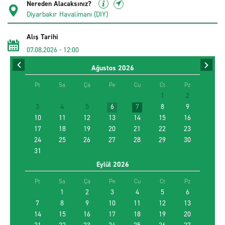
Nereden Alacaksınız?
Alış Tarihi
07.08.2026
-
12:00
Ağustos
2026
İade Tarihi
09.08.2026
-
12:00
Pt
Sa
Ça
Pe
Cu
Ct
Pz
1
2
3
4
5
6
7
8
9
Sürücü Yaşı
10
11
12
13
14
15
16
17
18
19
20
21
22
23
24
25
26
27
28
29
30
31
Farklı yerde bırakmak istiyorum
Eylül
2026
Promosyon kodu kullan
Pt
Sa
Ça
Pe
Cu
Ct
Pz
1
2
3
4
5
6
7
8
9
10
11
12
13
14
15
EN UYGUN ARACI BUL
16
17
18
19
20