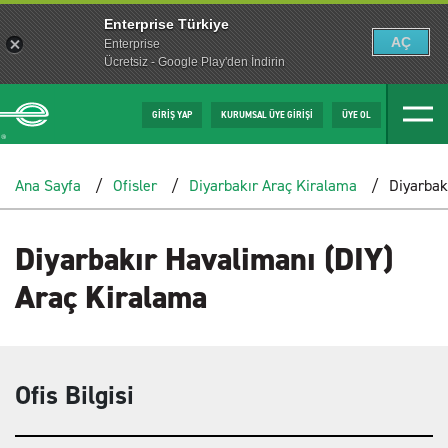
Enterprise Türkiye
AÇ
Enterprise
Ücretsiz - Google Play'den İndirin
GİRİŞ YAP
KURUMSAL ÜYE GİRİŞİ
ÜYE OL
Ana Sayfa
Ofisler
Diyarbakır Araç Kiralama
Diyarbak
Diyarbakır Havalimanı (DIY)
Araç Kiralama
Ofis Bilgisi