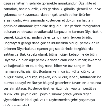
özgü sanatlarını şehirde görmekte mümkündür. Özellikle el
sanatları, hasır bilezik, kiniş gerdanlık, gümüş işlemeli nalın ve
çekmeceler kuyumculardan en çok tercih edilen ürünler
arasındadır. Aynı zamanda köylerden el dokuması halıları
görüp de almamak içten bile değildir. Her yerinde fotoğrafları
bulunan ve devasa boyutlardaki karpuzu ile tanınan Diyarbakır,
yemek kültürü açısından da en zengin şehirlerden biridir.
Coğrafyası gereği daha çok et ürünlerinin olduğu yemekler ile
ünlenen Diyarbakır, akşamın geç saatlerinde, tezgâhlarda
satılan cartlak kebabı olarak bilinen ciğer kebabı ile de bilinir.
Diyarbakır'ın en ağır yemeklerinden olan kibebumbar, işkembe
ve bağırsakların et, pirinç, nane, biber ve tuz karışımı ile
harman edilip pişirilir. Bunların yanında içli köfte, çiğ köfte,
bulgur pilavı, kaburga, keşkek, kibukudur, lebeni, tatlılardan ise
burma kadayıf ve Nuriye bölgeyi gezenlerin favorileri arasında
yer almaktadır. Köylerde üretilen üzümden yapılan pestil ve
sucuk, otlu peynir, örgü peynir, sumak çokça yenen diğer
yiyeceklerdir. Hadi çok vakit kaybetmeden şehri yaşamaya
doğru adım atın!