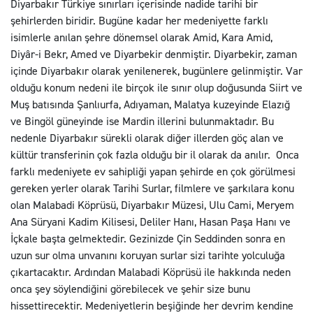
Diyarbakır Türkiye sınırları içerisinde nadide tarihi bir
şehirlerden biridir. Bugüne kadar her medeniyette farklı
isimlerle anılan şehre dönemsel olarak Amid, Kara Amid,
Diyâr-i Bekr, Amed ve Diyarbekir denmiştir. Diyarbekir, zaman
içinde Diyarbakır olarak yenilenerek, bugünlere gelinmiştir. Var
olduğu konum nedeni ile birçok ile sınır olup doğusunda Siirt ve
Muş batısında Şanlıurfa, Adıyaman, Malatya kuzeyinde Elazığ
ve Bingöl güneyinde ise Mardin illerini bulunmaktadır. Bu
nedenle Diyarbakır sürekli olarak diğer illerden göç alan ve
kültür transferinin çok fazla olduğu bir il olarak da anılır. Onca
farklı medeniyete ev sahipliği yapan şehirde en çok görülmesi
gereken yerler olarak Tarihi Surlar, filmlere ve şarkılara konu
olan Malabadi Köprüsü, Diyarbakır Müzesi, Ulu Cami, Meryem
Ana Süryani Kadim Kilisesi, Deliler Hanı, Hasan Paşa Hanı ve
İçkale başta gelmektedir. Gezinizde Çin Seddinden sonra en
uzun sur olma unvanını koruyan surlar sizi tarihte yolculuğa
çıkartacaktır. Ardından Malabadi Köprüsü ile hakkında neden
onca şey söylendiğini görebilecek ve şehir size bunu
hissettirecektir. Medeniyetlerin beşiğinde her devrim kendine