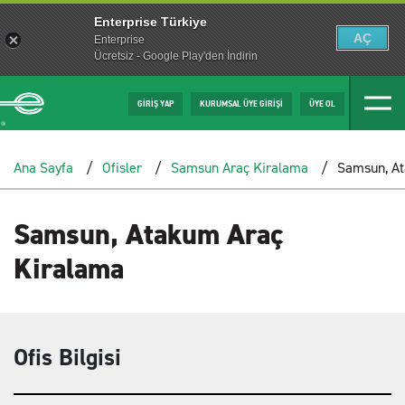
Enterprise Türkiye
AÇ
Enterprise
Ücretsiz - Google Play'den İndirin
GİRİŞ YAP
KURUMSAL ÜYE GİRİŞİ
ÜYE OL
Ana Sayfa
Ofisler
Samsun Araç Kiralama
Samsun, At
Samsun, Atakum Araç
Kiralama
Ofis Bilgisi