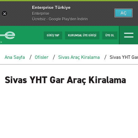
Enterprise Türkiye
AÇ
Enterprise
Ücretsiz - Google Play'den İndirin
GİRİŞ YAP
KURUMSAL ÜYE GİRİŞİ
ÜYE OL
Ana Sayfa
Ofisler
Sivas Araç Kiralama
Sivas YHT Ga
Sivas YHT Gar Araç Kiralama