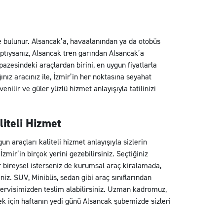
de bulunur. Alsancak’a, havaalanından ya da otobüs
 yaptıysanız, Alsancak tren garından Alsancak’a
lpazesindeki araçlardan birini, en uygun fiyatlarla
ınız aracınız ile, İzmir’in her noktasına seyahat
enilir ve güler yüzlü hizmet anlayışıyla tatilinizi
iteli Hizmet
un araçları kaliteli hizmet anlayışıyla sizlerin
zmir’in birçok yerini gezebilirsiniz. Seçtiğiniz
ter bireysel isterseniz de kurumsal araç kiralamada,
rsiniz. SUV, Minibüs, sedan gibi araç sınıflarından
 servisimizden teslim alabilirsiniz. Uzman kadromuz,
ek için haftanın yedi günü Alsancak şubemizde sizleri