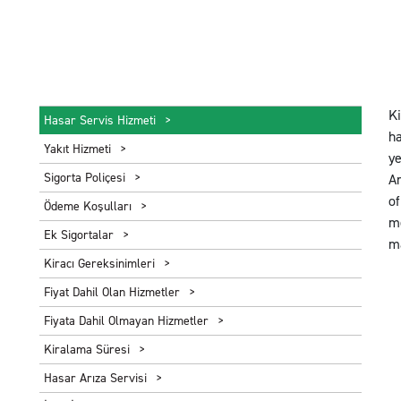
Ki
Hasar Servis Hizmeti
ha
Yakıt Hizmeti
ye
Sigorta Poliçesi
Ar
of
Ödeme Koşulları
m
Ek Sigortalar
ma
Kiracı Gereksinimleri
Fiyat Dahil Olan Hizmetler
Fiyata Dahil Olmayan Hizmetler
Kiralama Süresi
Hasar Arıza Servisi