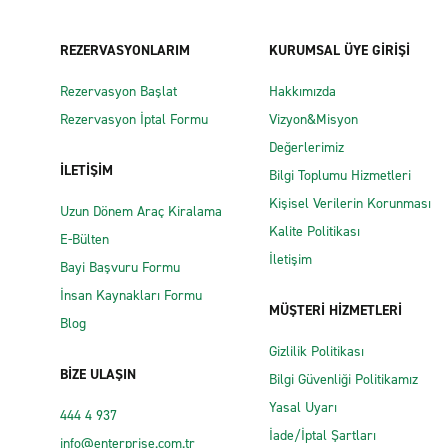
REZERVASYONLARIM
KURUMSAL ÜYE GİRİŞİ
Rezervasyon Başlat
Hakkımızda
Rezervasyon İptal Formu
Vizyon&Misyon
Değerlerimiz
İLETİŞİM
Bilgi Toplumu Hizmetleri
Kişisel Verilerin Korunması
Uzun Dönem Araç Kiralama
Kalite Politikası
E-Bülten
İletişim
Bayi Başvuru Formu
İnsan Kaynakları Formu
MÜŞTERİ HİZMETLERİ
Blog
Gizlilik Politikası
BİZE ULAŞIN
Bilgi Güvenliği Politikamız
Yasal Uyarı
444 4 937
İade/İptal Şartları
info@enterprise.com.tr