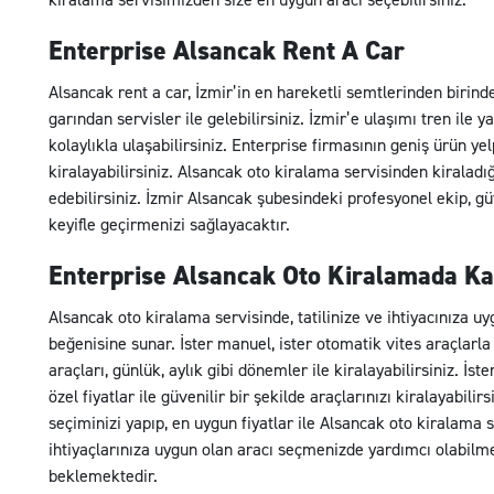
Enterprise Alsancak Rent A Car
Alsancak rent a car, İzmir’in en hareketli semtlerinden birin
garından servisler ile gelebilirsiniz. İzmir’e ulaşımı tren ile
kolaylıkla ulaşabilirsiniz. Enterprise firmasının geniş ürün ye
kiralayabilirsiniz. Alsancak oto kiralama servisinden kiraladığ
edebilirsiniz. İzmir Alsancak şubesindeki profesyonel ekip, güv
keyifle geçirmenizi sağlayacaktır.
Enterprise Alsancak Oto Kiralamada Kal
Alsancak oto kiralama servisinde, tatilinize ve ihtiyacınıza uyg
beğenisine sunar. İster manuel, ister otomatik vites araçlarla İ
araçları, günlük, aylık gibi dönemler ile kiralayabilirsiniz. İs
özel fiyatlar ile güvenilir bir şekilde araçlarınızı kiralayabili
seçiminizi yapıp, en uygun fiyatlar ile Alsancak oto kiralama
ihtiyaçlarınıza uygun olan aracı seçmenizde yardımcı olabilm
beklemektedir.