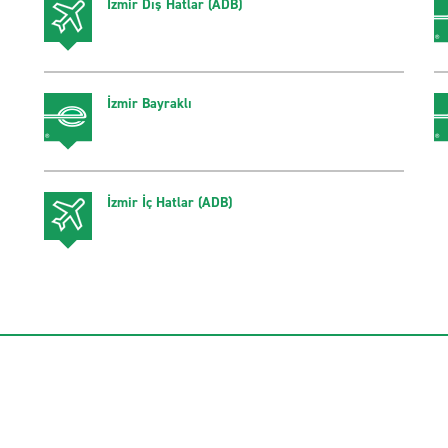
İzmir Dış Hatlar (ADB)
İzmir Bayraklı
İzmir İç Hatlar (ADB)