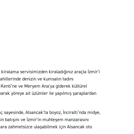
 kiralama servisimizden kiraladığınız araçla İzmir'i
ahillerinde denizin ve kumsalın tadını
ik Kenti’ne ve Meryem Ana'ya giderek kültürel
ayarak yöreye ait üzümler ile yapılmış şaraplardan
aç sayesinde, Alsancak’ta boyoz, İnciraltı’nda midye,
şin batışını ve İzmir'in muhteşem manzarasını
nlara zahmetsizce ulaşabilmek için Alsancak oto