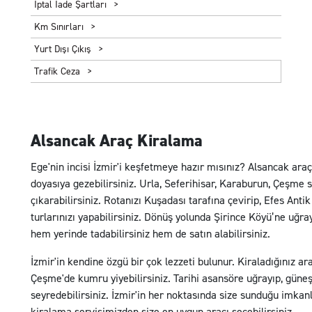
İptal İade Şartları
Km Sınırları
Yurt Dışı Çıkış
Trafik Ceza
Alsancak Araç Kiralama
Ege'nin incisi İzmir'i keşfetmeye hazır mısınız? Alsancak araç
doyasıya gezebilirsiniz. Urla, Seferihisar, Karaburun, Çeşme s
çıkarabilirsiniz. Rotanızı Kuşadası tarafına çevirip, Efes Ant
turlarınızı yapabilirsiniz. Dönüş yolunda Şirince Köyü’ne uğr
hem yerinde tadabilirsiniz hem de satın alabilirsiniz.
İzmir'in kendine özgü bir çok lezzeti bulunur. Kiraladığınız ar
Çeşme'de kumru yiyebilirsiniz. Tarihi asansöre uğrayıp, güne
seyredebilirsiniz. İzmir'in her noktasında size sunduğu imka
kiralama servisimizden size en uygun aracı seçebilirsiniz.