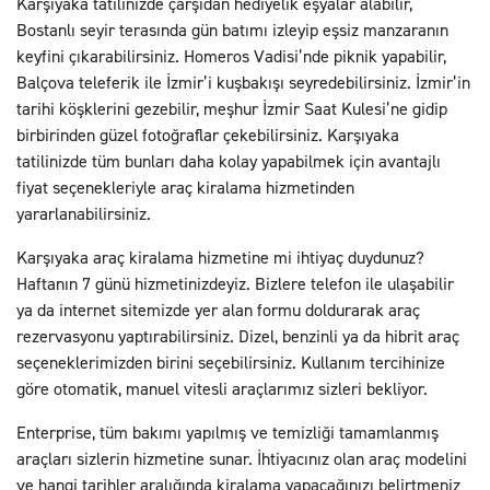
Karşıyaka tatilinizde çarşıdan hediyelik eşyalar alabilir,
Bostanlı seyir terasında gün batımı izleyip eşsiz manzaranın
keyfini çıkarabilirsiniz. Homeros Vadisi’nde piknik yapabilir,
Balçova teleferik ile İzmir’i kuşbakışı seyredebilirsiniz. İzmir’in
tarihi köşklerini gezebilir, meşhur İzmir Saat Kulesi’ne gidip
birbirinden güzel fotoğraflar çekebilirsiniz. Karşıyaka
tatilinizde tüm bunları daha kolay yapabilmek için avantajlı
fiyat seçenekleriyle araç kiralama hizmetinden
yararlanabilirsiniz.
Karşıyaka araç kiralama hizmetine mi ihtiyaç duydunuz?
Haftanın 7 günü hizmetinizdeyiz. Bizlere telefon ile ulaşabilir
ya da internet sitemizde yer alan formu doldurarak araç
rezervasyonu yaptırabilirsiniz. Dizel, benzinli ya da hibrit araç
seçeneklerimizden birini seçebilirsiniz. Kullanım tercihinize
göre otomatik, manuel vitesli araçlarımız sizleri bekliyor.
Enterprise, tüm bakımı yapılmış ve temizliği tamamlanmış
araçları sizlerin hizmetine sunar. İhtiyacınız olan araç modelini
ve hangi tarihler aralığında kiralama yapacağınızı belirtmeniz