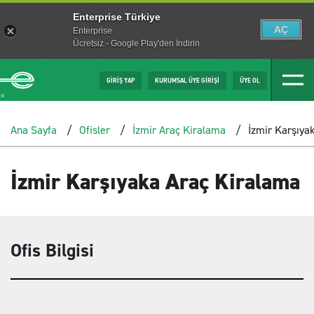
Enterprise Türkiye
AÇ
Enterprise
Ücretsiz - Google Play'den İndirin
GİRİŞ YAP
KURUMSAL ÜYE GİRİŞİ
ÜYE OL
Ana Sayfa
Ofisler
İzmir Araç Kiralama
İzmir Karşıya
İzmir Karşıyaka Araç Kiralama
Ofis Bilgisi