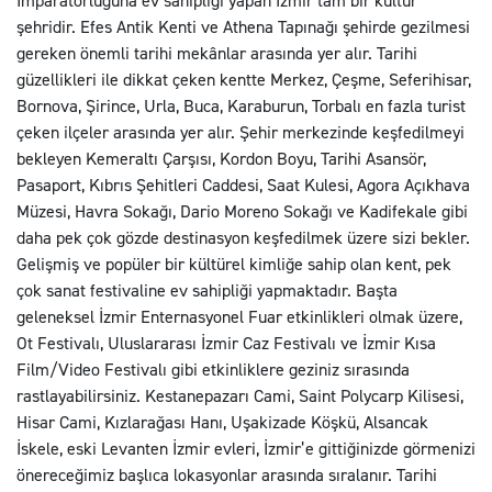
İmparatorluğuna ev sahipliği yapan İzmir tam bir kültür
şehridir. Efes Antik Kenti ve Athena Tapınağı şehirde gezilmesi
gereken önemli tarihi mekânlar arasında yer alır. Tarihi
güzellikleri ile dikkat çeken kentte Merkez, Çeşme, Seferihisar,
Bornova, Şirince, Urla, Buca, Karaburun, Torbalı en fazla turist
çeken ilçeler arasında yer alır. Şehir merkezinde keşfedilmeyi
bekleyen Kemeraltı Çarşısı, Kordon Boyu, Tarihi Asansör,
Pasaport, Kıbrıs Şehitleri Caddesi, Saat Kulesi, Agora Açıkhava
Müzesi, Havra Sokağı, Dario Moreno Sokağı ve Kadifekale gibi
daha pek çok gözde destinasyon keşfedilmek üzere sizi bekler.
Gelişmiş ve popüler bir kültürel kimliğe sahip olan kent, pek
çok sanat festivaline ev sahipliği yapmaktadır. Başta
geleneksel İzmir Enternasyonel Fuar etkinlikleri olmak üzere,
Ot Festivalı, Uluslararası İzmir Caz Festivalı ve İzmir Kısa
Film/Video Festivalı gibi etkinliklere geziniz sırasında
rastlayabilirsiniz. Kestanepazarı Cami, Saint Polycarp Kilisesi,
Hisar Cami, Kızlarağası Hanı, Uşakizade Köşkü, Alsancak
İskele, eski Levanten İzmir evleri, İzmir’e gittiğinizde görmenizi
önereceğimiz başlıca lokasyonlar arasında sıralanır. Tarihi