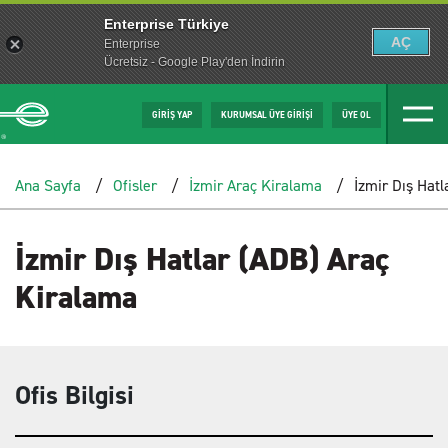
Enterprise Türkiye
AÇ
Enterprise
Ücretsiz - Google Play'den İndirin
GİRİŞ YAP
KURUMSAL ÜYE GİRİŞİ
ÜYE OL
Ana Sayfa
Ofisler
İzmir Araç Kiralama
İzmir Dış Hat
İzmir Dış Hatlar (ADB) Araç
Kiralama
Ofis Bilgisi