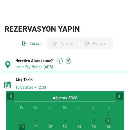
REZERVASYON YAPIN
Yurtiçi
Yurtdışı
Karavan
Nereden Alacaksınız?
Alış Tarihi
10.08.2026
-
12:00
Ağustos
2026
İade Tarihi
12.08.2026
-
12:00
Pt
Sa
Ça
Pe
Cu
Ct
Pz
1
2
3
4
5
6
7
8
9
Sürücü Yaşı
10
11
12
13
14
15
16