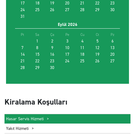
17
18
19
20
21
22
23
24
25
26
27
28
29
30
31
Farklı yerde bırakmak istiyorum
Eylül
2026
Promosyon kodu kullan
Pt
Sa
Ça
Pe
Cu
Ct
Pz
1
2
3
4
5
6
7
8
9
10
11
12
13
14
15
EN UYGUN ARACI BUL
16
17
18
19
20
21
22
23
24
25
26
27
28
29
30
Kiralama Koşulları
Hasar Servis Hizmeti
Yakıt Hizmeti